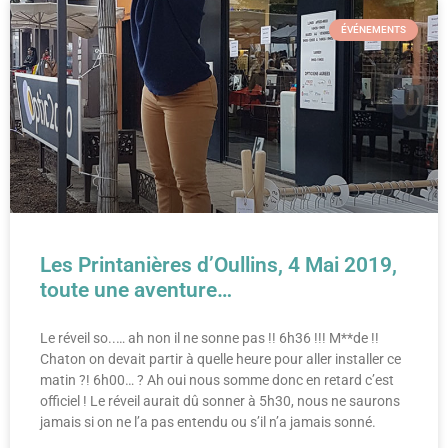
ÉVÉNEMENTS
Les Printanières d’Oullins, 4 Mai 2019,
toute une aventure…
Le réveil so..… ah non il ne sonne pas !! 6h36 !!! M**de !!
Chaton on devait partir à quelle heure pour aller installer ce
matin ?! 6h00… ? Ah oui nous somme donc en retard c’est
officiel ! Le réveil aurait dû sonner à 5h30, nous ne saurons
jamais si on ne l’a pas entendu ou s’il n’a jamais sonné.