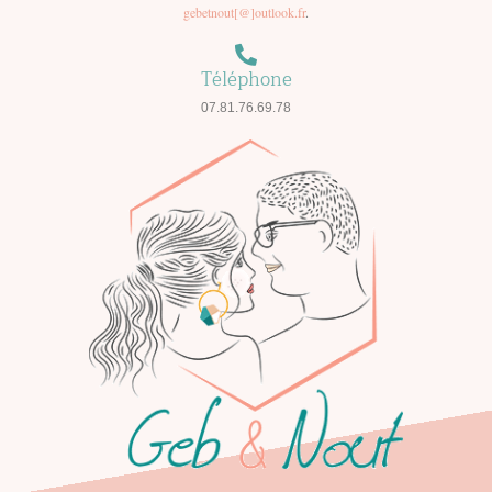
gebetnout[@]outlook.fr
.
Téléphone
07.81.76.69.78