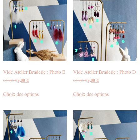
Vide Atelier Braderie : Photo E
Vide Atelier Braderie : Photo D
5,00
€
5,00
€
15,00
€
15,00
€
Choix des options
Choix des options