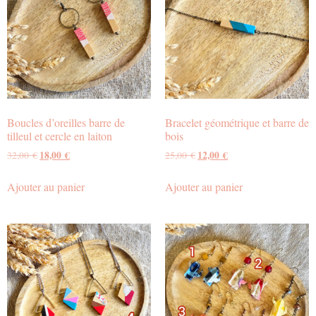
Boucles d’oreilles barre de
Bracelet géométrique et barre de
tilleul et cercle en laiton
bois
18,00
€
12,00
€
32,00
€
25,00
€
Ajouter au panier
Ajouter au panier