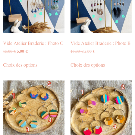
Vide Atelier Braderie : Photo C
Vide Atelier Braderie : Photo B
5,00
€
5,00
€
15,00
€
15,00
€
Choix des options
Choix des options