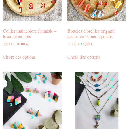
Collier multicolore fantaisie –
Boucles d’oreilles origami
losange en bois
cactus en papier japonais
16,00
€
15,00
€
28,00
€
30,00
€
Choix des options
Choix des options