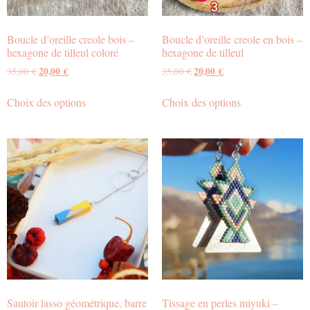
Boucle d’oreille creole bois –
Boucle d’oreille creole en bois –
hexagone de tilleul coloré
hexagone de tilleul
20,00
€
20,00
€
35,00
€
35,00
€
Choix des options
Choix des options
Sautoir lasso géométrique, barre
Tissage en perles miyuki –