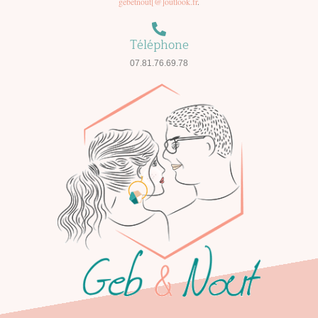
gebetnout[@]outlook.fr
.
Téléphone
07.81.76.69.78