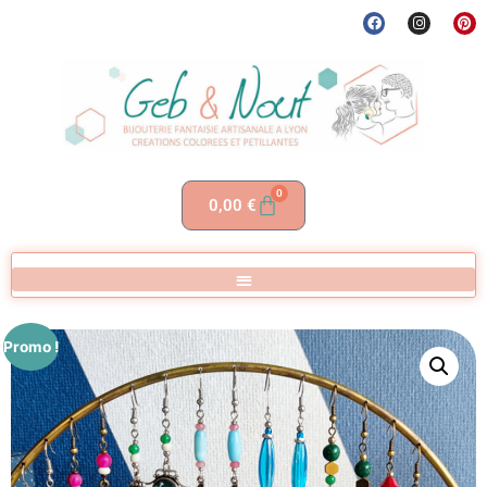
0
0,00
€
Promo !