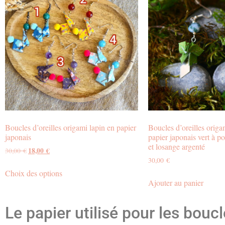
Boucles d’oreilles origami lapin en papier
Boucles d’oreilles origa
japonais
papier japonais vert à p
et losange argenté
18,00
€
30,00
€
30,00
€
Choix des options
Ajouter au panier
Le papier utilisé pour les boucle