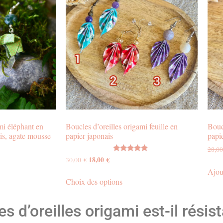
mi éléphant en
Boucles d’oreilles origami feuille en
Bouc
ois, agate mousse
papier japonais
papi
28,0
Note
18,00
€
30,00
€
5.00
Ajou
sur 5
Choix des options
s d’oreilles origami est-il résis