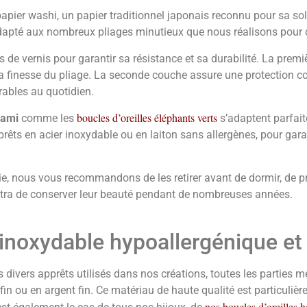
papier washi, un papier traditionnel japonais reconnu pour sa sol
 adapté aux nombreux pliages minutieux que nous réalisons pour 
e vernis pour garantir sa résistance et sa durabilité. La première
la finesse du pliage. La seconde couche assure une protection con
ables au quotidien.
boucles d’oreilles éléphants verts
gami
comme les
s’adaptent parfaite
prêts en acier inoxydable ou en laiton sans allergènes, pour gara
e vie, nous vous recommandons de les retirer avant de dormir, de
ettra de conserver leur beauté pendant de nombreuses années.
 inoxydable hypoallergénique et
s divers apprêts utilisés dans nos créations, toutes les parties 
fin ou en argent fin. Ce matériau de haute qualité est particuliè
nos boucles d’oreilles 