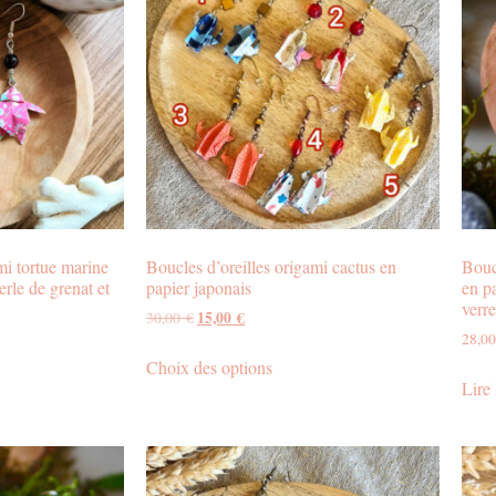
mi tortue marine
Boucles d’oreilles origami cactus en
Bouc
erle de grenat et
papier japonais
en pa
verre
15,00
€
30,00
€
28,0
Choix des options
Lire 