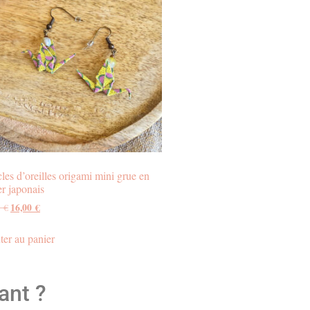
les d’oreilles origami mini grue en
er japonais
16,00
€
0
€
ter au panier
tant ?