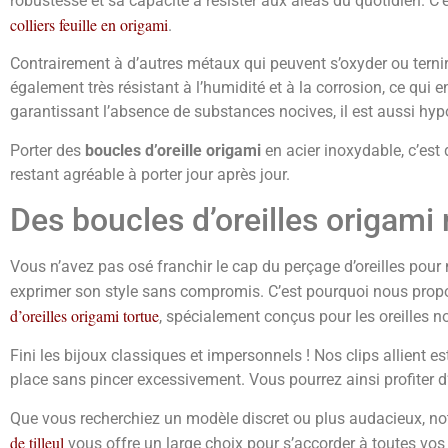
robustesse et sa capacité à résister aux aléas du quotidien. C
colliers feuille en origami
.
Contrairement à d’autres métaux qui peuvent s’oxyder ou ternir a
également très résistant à l’humidité et à la corrosion, ce qu
garantissant l’absence de substances nocives, il est aussi hy
Porter des
boucles d’oreille origami
en acier inoxydable, c’est 
restant agréable à porter jour après jour.
Des boucles d’oreilles origami
Vous n’avez pas osé franchir le cap du perçage d’oreilles pou
exprimer son style sans compromis. C’est pourquoi nous prop
d’oreilles origami tortue
, spécialement conçus pour les oreilles n
Fini les bijoux classiques et impersonnels ! Nos clips allient e
place sans pincer excessivement. Vous pourrez ainsi profiter d’
Que vous recherchiez un modèle discret ou plus audacieux, no
de tilleul
vous offre un large choix pour s’accorder à toutes vos