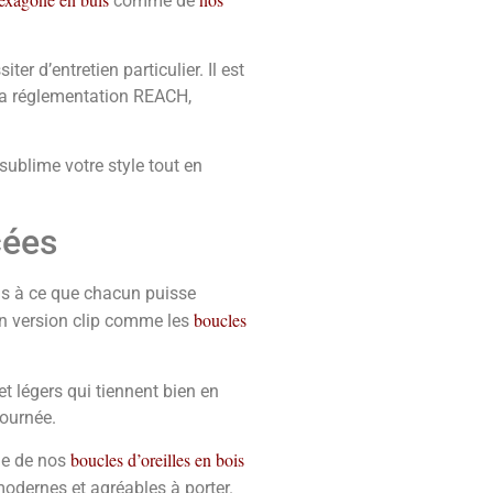
comme de
r d’entretien particulier. Il est
 la réglementation REACH,
 sublime votre style tout en
cées
ons à ce que chacun puisse
boucles
n version clip comme les
et légers qui tiennent bien en
journée.
boucles d’oreilles en bois
e de nos
modernes et agréables à porter.