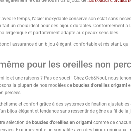
’est également le cas de tous nos bijoux, de
vec le temps, l’acier inoxydable conserve son éclat sans nécessite
i en fait un choix idéal pour des bijoux durables. Conformément à
poallergénique et parfaitement adapté aux peaux sensibles.
donc l’assurance d’un bijou élégant, confortable et résistant, qui
 même pour les oreilles non per
r mille et une raisons ? Pas de souci ! Chez Geb&Nout, nous ten
osons la plupart de nos modèles de
boucles d’oreilles origami
e
on percées.
sthétisme et confort grâce à des systèmes de fixation ajustables 
un bijou élégant et tendance sans ressentir de gêne au fil de la 
tre sélection de
boucles d’oreilles en origami
comme de chacun
 envies. Exprimez votre personnalité avec des bijoux originaux, 