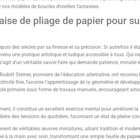
 nos modèles de boucles d’oreilles fantaisies.
aise de pliage de papier pour s
puis des siècles par sa finesse et sa précision. Si autrefois il ét
 devenu une pratique artistique et ludique accessible à tous. Qui n
’agit d’un véritable savoir-faire qui demande patience, minutie et
dolf Steiner, pionniers de l’éducation alternative, ont reconnu le
otricité fine, favorise l’apprentissage de la géométrie et dévelo
ole primaire sous forme de travaux manuels, encourageant ainsi l
ement, il constitue un excellent exercice mental pour améliorer l
 se libère des tensions du quotidien, favorisant un état de pleine c
nent de véritables œuvres miniatures, alliant tradition et modern
né à la main avec soin, transformant une simple feuille de papie