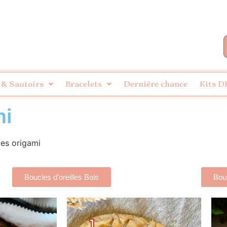
 & Sautoirs
Bracelets
Dernière chance
Kits D
mi
les origami
Boucles d'oreilles Bois
Bouc