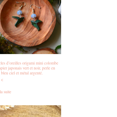
les d’oreilles origami mini colombe
pier japonais vert et noir, perle en
 bleu ciel et métal argenté.
0
€
la suite