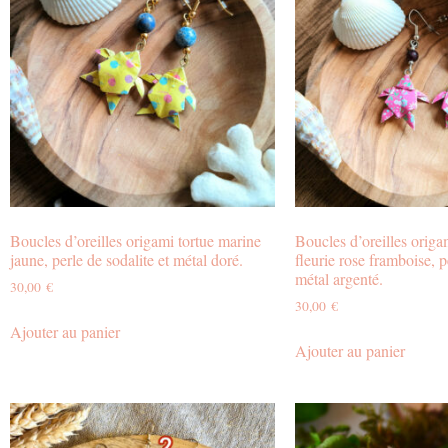
Boucles d’oreilles origami tortue marine
Boucles d’oreilles origa
jaune, perle de sodalite et métal doré.
fleurie rose framboise, p
métal argenté.
30,00
€
30,00
€
Ajouter au panier
Ajouter au panier