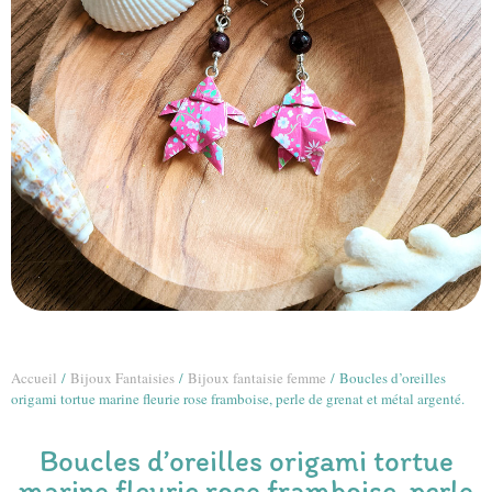
Accueil
/
Bijoux Fantaisies
/
Bijoux fantaisie femme
/ Boucles d’oreilles
origami tortue marine fleurie rose framboise, perle de grenat et métal argenté.
Boucles d’oreilles origami tortue
marine fleurie rose framboise, perle