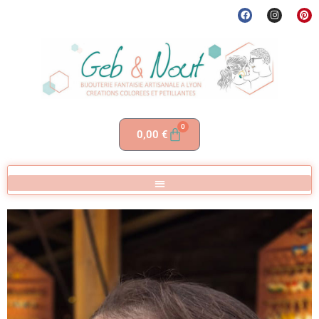
0
0,00
€