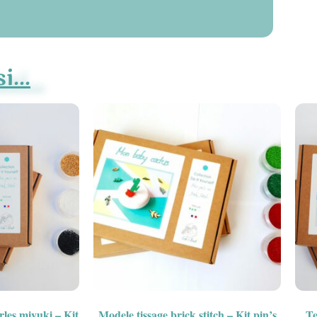
...
rles miyuki – Kit
Modele tissage brick stitch – Kit pin’s
Te