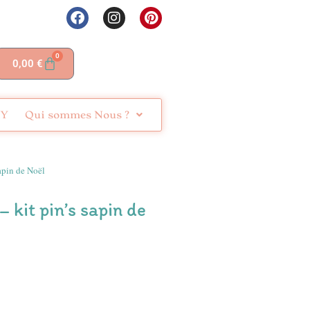
0
0,00
€
IY
Qui sommes Nous ?
sapin de Noël
– kit pin’s sapin de