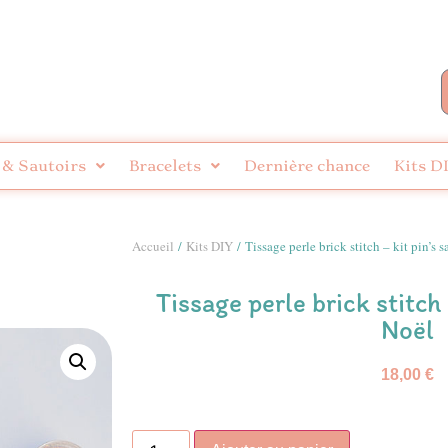
 & Sautoirs
Bracelets
Dernière chance
Kits D
Accueil
/
Kits DIY
/ Tissage perle brick stitch – kit pin’s 
Tissage perle brick stitch 
Noël
18,00
€