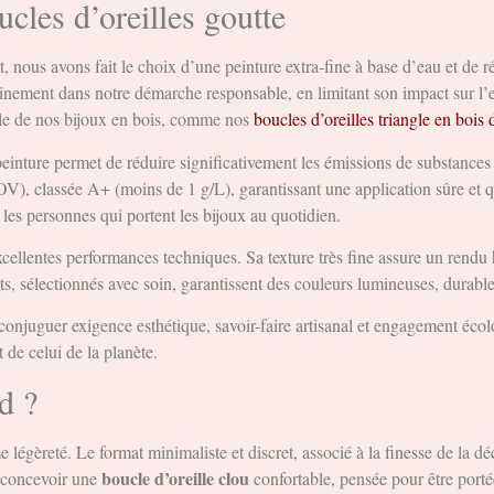
cles d’oreilles goutte
, nous avons fait le choix d’une peinture extra-fine à base d’eau et de 
 pleinement dans notre démarche responsable, en limitant son impact sur
mble de nos bijoux en bois, comme nos
boucles d’oreilles triangle en bois 
einture permet de réduire significativement les émissions de substances p
OV), classée A+ (moins de 1 g/L), garantissant une application sûre et
t les personnes qui portent les bijoux au quotidien.
xcellentes performances techniques. Sa texture très fine assure un rendu
ts, sélectionnés avec soin, garantissent des couleurs lumineuses, durables
 conjuguer exigence esthétique, savoir-faire artisanal et engagement éco
 de celui de la planète.
rd ?
e légèreté. Le format minimaliste et discret, associé à la finesse de la dé
boucle d’oreille clou
e concevoir une
confortable, pensée pour être porté