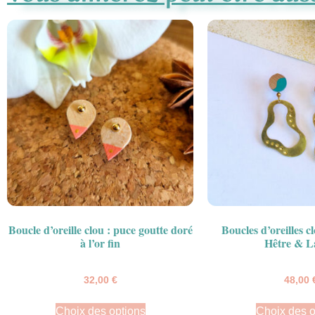
Boucle d’oreille clou : puce goutte doré
Boucles d’oreilles c
à l’or fin
Hêtre & L
32,00
€
48,00
Choix des options
Choix des o