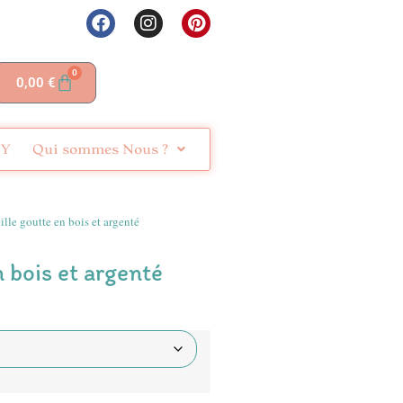
0
0,00
€
IY
Qui sommes Nous ?
ille goutte en bois et argenté
n bois et argenté