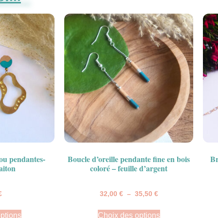
lou pendantes-
Boucle d’oreille pendante fine en bois
Br
aiton
coloré – feuille d’argent
€
32,00
€
–
35,50
€
ptions
Choix des options