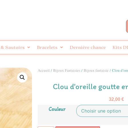
 & Sautoirs
Bracelets
Dernière chance
Kits D
Accueil
/
Bijoux Fantaisies
/
Bijoux fantaisie
/ Clou d’ore
Clou d’oreille goutte e
32,00
€
Couleur