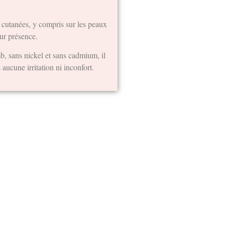
s cutanées, y compris sur les peaux
eur présence.
mb, sans nickel et sans cadmium, il
 aucune irritation ni inconfort.