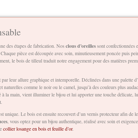
nsable
clous d’oreilles
cune des étapes de fabrication. Nos
sont confectionnées e
. Chaque pièce est découpée avec soin, minutieusement poncée puis peint
ement, le bois de tilleul traduit notre engagement pour des matières prem
 par leur allure graphique et intemporelle. Déclinées dans une palette d’
s et naturelles comme le noir ou le camel, jusqu’à des couleurs plus audac
 la main, vient illuminer le bijou et lui apporter une touche délicate, l
t.
st unique. Le bois est ensuite recouvert d’un vernis protecteur afin de l
uces
, vous optez pour un bijou authentique, réalisé avec soin et exigen
re
collier losange en bois et feuille d’or
.