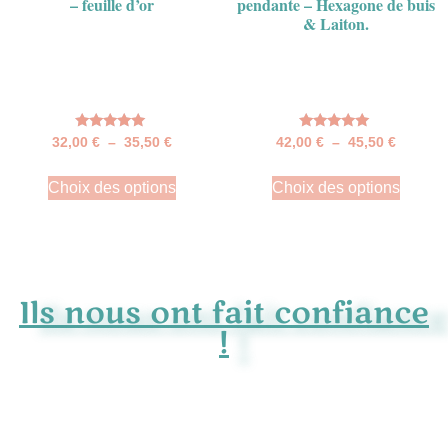
– feuille d’or
pendante – Hexagone de buis
& Laiton.
Note
Note
32,00
€
–
35,50
€
42,00
€
–
45,50
€
5.00
5.00
sur 5
sur 5
Choix des options
Choix des options
Ils nous ont fait confiance
!