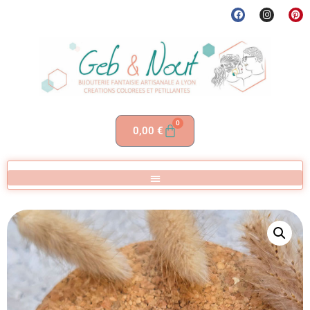
0
0,00
€