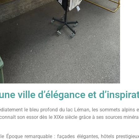
une ville d’élégance et d’inspira
atement le bleu profond du lac Léman, les sommets alpins en 
onnaît son essor dès le XIXe siècle grâce à ses sources minérales
le Époque remarquable : façades élégantes, hôtels prestigieux