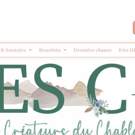
 & Sautoirs
Bracelets
Dernière chance
Kits D