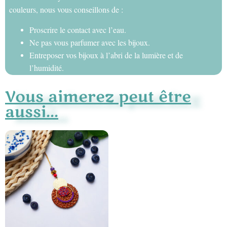
couleurs, nous vous conseillons de :
Proscrire le contact avec l’eau.
Ne pas vous parfumer avec les bijoux.
Entreposer vos bijoux à l’abri de la lumière et de
l’humidité.
Vous aimerez peut être
aussi...