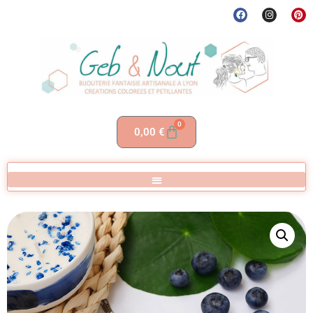
0
0,00
€