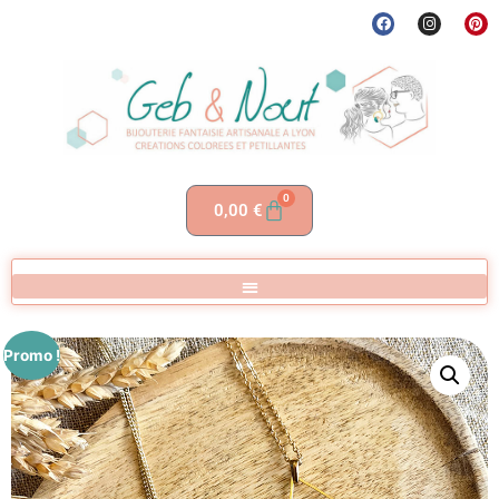
0
0,00
€
Promo !