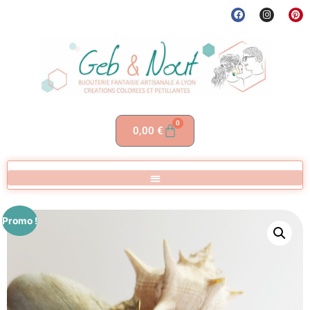
0
0,00
€
Promo !