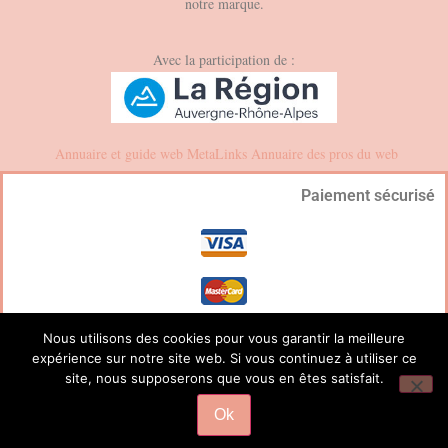
notre marque.
Avec la participation de :
Annuaire et guide web
MetaLinks
Annuaire des pros du web
Paiement sécurisé
Nous utilisons des cookies pour vous garantir la meilleure
expérience sur notre site web. Si vous continuez à utiliser ce
site, nous supposerons que vous en êtes satisfait.
Mentions légales et CGV
Ok
©2025 J.VERMOND – Tous droits réservés