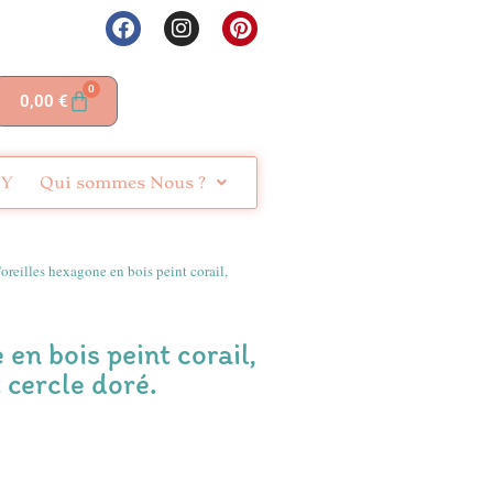
0
0,00
€
IY
Qui sommes Nous ?
oreilles hexagone en bois peint corail,
en bois peint corail,
 cercle doré.