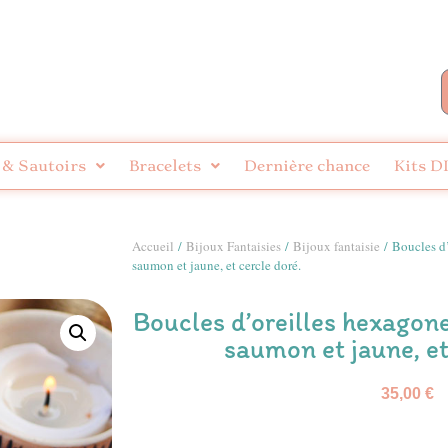
 & Sautoirs
Bracelets
Dernière chance
Kits D
Accueil
/
Bijoux Fantaisies
/
Bijoux fantaisie
/ Boucles d’
saumon et jaune, et cercle doré.
Boucles d’oreilles hexagone 
saumon et jaune, et
35,00
€