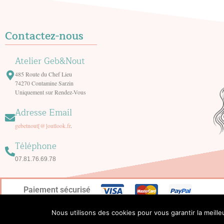
Contactez-nous
Atelier Geb&Nout
485 Route du Chef Lieu
74270 Contamine Sarzin
Uniquement sur Rendez-Vous
Adresse Email
gebetnout[@]outlook.fr
.
Téléphone
07.81.76.69.78
Paiement sécurisé
Nous utilisons des cookies pour vous garantir la meille