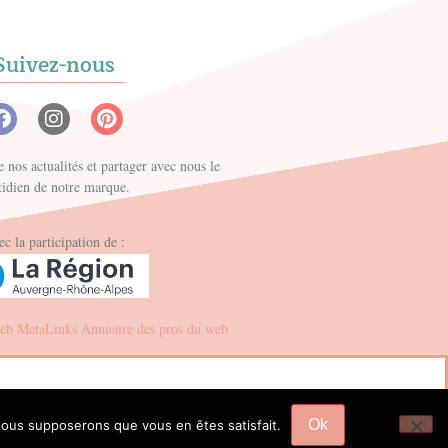
Suivez-nous
e nos actualités et partager avec nous le
tidien de notre marque.
c la participation de :
web
MetaLinks
Annuaire des pros du web
Ok
, nous supposerons que vous en êtes satisfait.