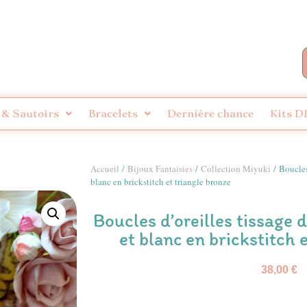
 & Sautoirs
Bracelets
Dernière chance
Kits D
Accueil
/
Bijoux Fantaisies
/
Collection Miyuki
/ Boucles 
blanc en brickstitch et triangle bronze
Boucles d’oreilles tissage 
et blanc en brickstitch 
38,00
€