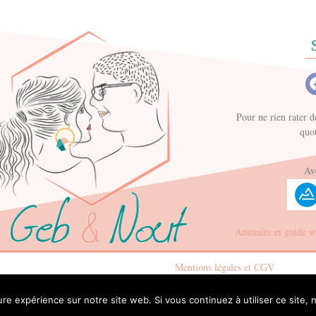
Pour ne rien rater d
quo
Ave
Annuaire et guide 
Mentions légales et CGV
ure expérience sur notre site web. Si vous continuez à utiliser ce site
©2025 J.VERMOND – Tous droits réservés