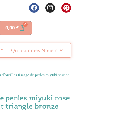
0
0,00
€
IY
Qui sommes Nous ?
d’oreilles tissage de perles miyuki rose et
de perles miyuki rose
et triangle bronze