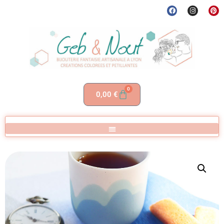
0
0,00
€