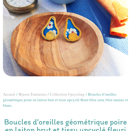
Accueil
/
Bijoux Fantaisies
/
Collection Upcycling
/ Boucles d’oreilles
géométrique poire en laiton brut et tissu upcyclé fleuri bleu azur, bleu marine et
blanc.
Boucles d’oreilles géométrique poire
en laiton brut et tissu upcyclé fleuri