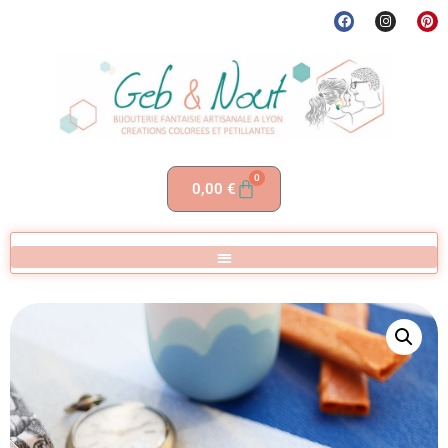
0
0,00
€