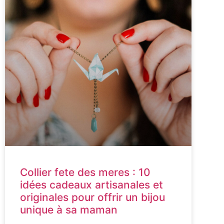
Collier fete des meres : 10
idées cadeaux artisanales et
originales pour offrir un bijou
unique à sa maman