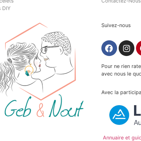
celets
Contactez-Nous
s DIY
Suivez-nous
Pour ne rien rat
avec nous le quo
Avec la participa
Annuaire et gu